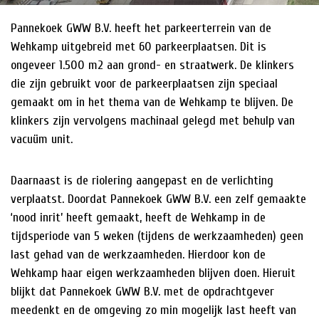
Pannekoek GWW B.V. heeft het parkeerterrein van de
HISTORIE
Wehkamp uitgebreid met 60 parkeerplaatsen. Dit is
NIEUWS
ongeveer 1.500 m2 aan grond- en straatwerk. De klinkers
die zijn gebruikt voor de parkeerplaatsen zijn speciaal
gemaakt om in het thema van de Wehkamp te blijven. De
klinkers zijn vervolgens machinaal gelegd met behulp van
vacuüm unit.
Daarnaast is de riolering aangepast en de verlichting
verplaatst. Doordat Pannekoek GWW B.V. een zelf gemaakte
‘nood inrit’ heeft gemaakt, heeft de Wehkamp in de
tijdsperiode van 5 weken (tijdens de werkzaamheden) geen
last gehad van de werkzaamheden. Hierdoor kon de
Wehkamp haar eigen werkzaamheden blijven doen. Hieruit
blijkt dat Pannekoek GWW B.V. met de opdrachtgever
meedenkt en de omgeving zo min mogelijk last heeft van