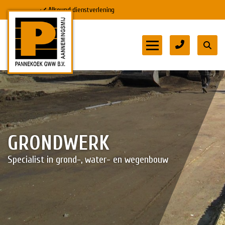
Allround dienstverlening
HOME
DIENSTEN
DOWNLOADS
GRONDWERK
MVO & VEILIGHEID
Specialist in grond-, water- en wegenbouw
PROJECTEN
WERKEN BIJ
CONTACT