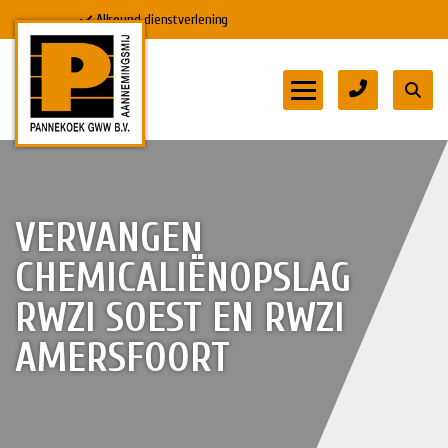
Allround dienstverlening
HOME
DIENSTEN
VERVANGEN
CHEMICALIËNOPSLAG
DOWNLOADS
RWZI SOEST EN RWZI
MVO & VEILIGHEID
AMERSFOORT
PROJECTEN
WERKEN BIJ
CONTACT