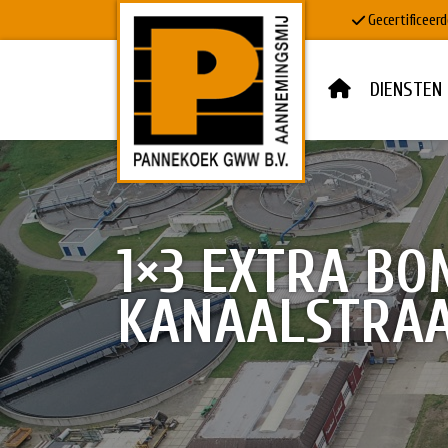
Gecertificeerd
DIENSTEN
HOME
DIENSTEN
1×3 EXTRA B
DOWNLOADS
KANAALSTRA
MVO & VEILIGHEID
PROJECTEN
WERKEN BIJ
CONTACT