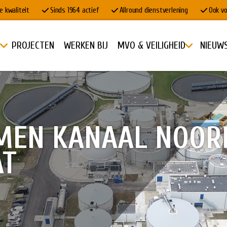
e kwaliteit
Sinds 1964 actief
Allround dienstverlening
Ook vo
PROJECTEN
WERKEN BIJ
MVO & VEILIGHEID
NIEUW
OMEN KANAAL NOOR
AT