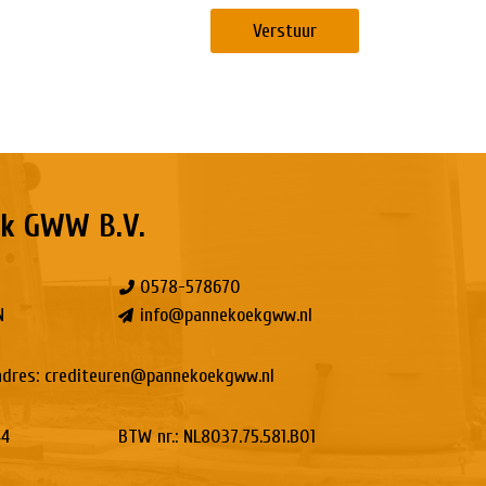
Verstuur
k GWW B.V.
0578-578670
N
info@pannekoekgww.nl
adres:
crediteuren@pannekoekgww.nl
44
BTW nr.: NL8037.75.581.B01