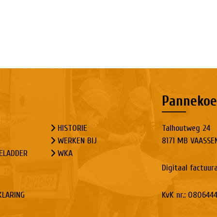
Pannekoe
HISTORIE
Talhoutweg 24
WERKEN BIJ
8171 MB VAASSE
ELADDER
WKA
Digitaal factuur
KLARING
KvK nr.: 080644