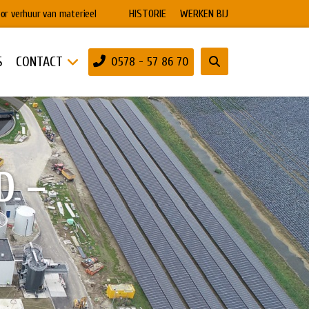
HISTORIE
WERKEN BIJ
or verhuur van materieel
S
CONTACT
0578 - 57 86 70
D –