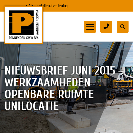
Allround dienstverlening
HOME
DIENSTEN
NIEUWSBRIEF JUNI 2015 –
WERKZAAMHEDEN
DOWNLOADS
OPENBARE RUIMTE
MVO & VEILIGHEID
UNILOCATIE
PROJECTEN
WERKEN BIJ
CONTACT