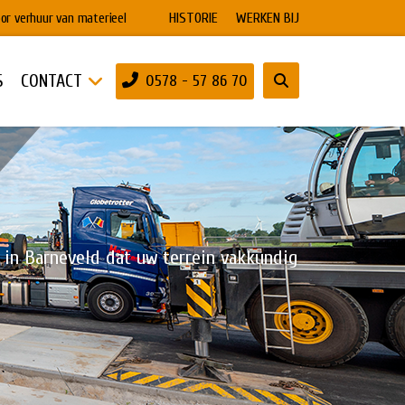
HISTORIE
WERKEN BIJ
or verhuur van materieel
S
CONTACT
0578 - 57 86 70
f in Barneveld dat uw terrein vakkundig