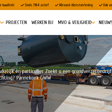
e kwaliteit
Sinds 1964 actief
Allround dienstverlening
Ook vo
PROJECTEN
WERKEN BIJ
MVO & VEILIGHEID
NIEUW
akelijk en particulier Zoekt u een grondverzetbedrij
richting? Pannekoek GWW
...