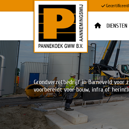
Gecertificeerd
DIENSTEN
HOME
DIENSTEN
DOWNLOADS
Grondverzetbedrijf in Barneveld voor z
voorbereidt voor bouw, infra of herin
MVO & VEILIGHEID
PROJECTEN
WERKEN BIJ
CONTACT