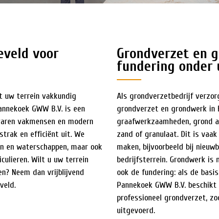
eveld voor
Grondverzet en g
fundering onder 
t uw terrein vakkundig
Als grondverzetbedrijf verzo
Pannekoek GWW B.V. is een
grondverzet en grondwerk in 
rvaren vakmensen en modern
graafwerkzaamheden, grond a
strak en efficiënt uit. We
zand of granulaat. Dit is vaak
en en waterschappen, maar ook
maken, bijvoorbeeld bij nieuwb
culieren. Wilt u uw terrein
bedrijfsterrein. Grondwerk is
en? Neem dan vrijblijvend
ook de fundering: als de basis
veld.
Pannekoek GWW B.V. beschikt 
professioneel grondverzet, zo
uitgevoerd.