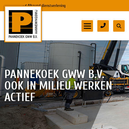
Allround dienstverlening
HOME
DIENSTEN
PANNEKOEK GWW B.V.
DOWNLOADS
OOK IN MILIEU WERKEN
MVO & VEILIGHEID
ACTIEF
PROJECTEN
WERKEN BIJ
CONTACT