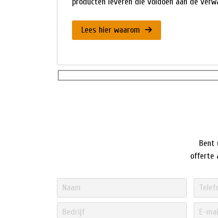
producten leveren die voldoen aan de verwa
Lees hier waarom
Bent 
offerte