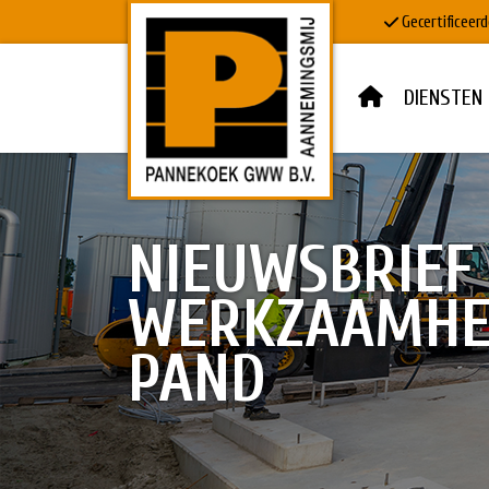
Gecertificeerd
DIENSTEN
HOME
DIENSTEN
NIEUWSBRIEF 
DOWNLOADS
WERKZAAMHE
MVO & VEILIGHEID
PAND
PROJECTEN
WERKEN BIJ
CONTACT