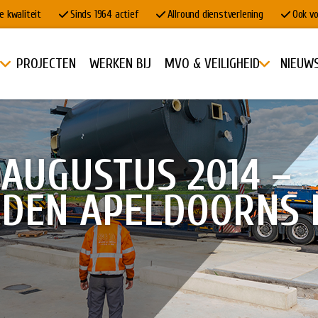
e kwaliteit
Sinds 1964 actief
Allround dienstverlening
Ook vo
PROJECTEN
WERKEN BIJ
MVO & VEILIGHEID
NIEUW
AUGUSTUS 2014 –
DEN APELDOORNS 