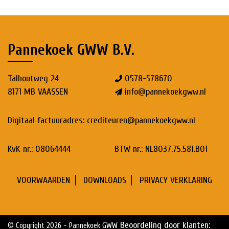
Pannekoek GWW B.V.
Talhoutweg 24
0578-578670
8171 MB VAASSEN
info@pannekoekgww.nl
Digitaal factuuradres:
crediteuren@pannekoekgww.nl
KvK nr.: 08064444
BTW nr.: NL8037.75.581.B01
VOORWAARDEN
DOWNLOADS
PRIVACY VERKLARING
Beoordeling
door klanten:
© Copyright 2026 - Pannekoek GWW